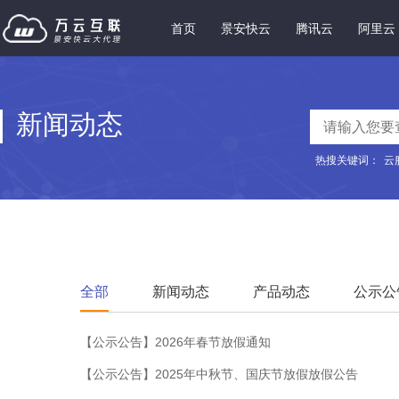
首页
景安快云
腾讯云
阿里云
新闻动态
热搜关键词：
云
全部
新闻动态
产品动态
公示公
【公示公告】
2026年春节放假通知
【公示公告】
2025年中秋节、国庆节放假放假公告