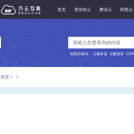
首页
景安快云
腾讯云
阿里云
热搜关键词：
云服务器
云数据库
CDN
首页
>
>