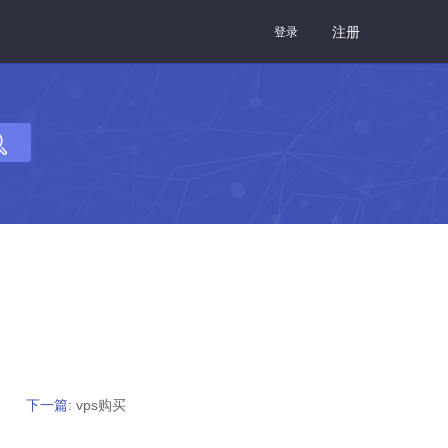
注册
登录
下一篇:
vps购买