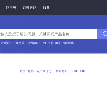
阿里云
西部数码
服务
搜关键词：
云服务器
云数据库
CDN
注册
购买
找回密码
来源：原创
点击量（1）
发布时间：1970-01-01