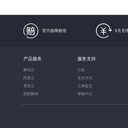
官方故障赔偿
5天无
产品服务
服务支持
腾讯云
公告
阿里云
支付方式
景安云
工单提交
西部数码
帮助中心